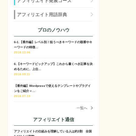
アフィリエイト発展コース
アフィリエイト用語辞典
プロのノウハウ
6-1.【番外編】レベル別！狙うべきキーワードの順番やキ
ーワードの特徴…
2018.12.06
6.【キーワードピックアップ】これから書くべき記事を決
めるために、上位…
2018.09.11
【番外編】Wordpressで使えるテンプレートやプラグイ
ンをご紹介＜…
2018.07.19
一覧へ
アフィリエイト通信
アフィリエイトの仕組みを理解している人は約3割 全国