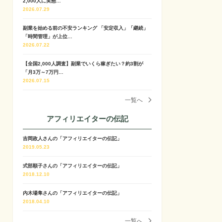
2,000人に実態…
2026.07.29
副業を始める前の不安ランキング 「安定収入」「継続」
「時間管理」が上位…
2026.07.22
【全国2,000人調査】副業でいくら稼ぎたい？約3割が
「月3万～7万円…
2026.07.15
一覧へ
アフィリエイターの伝記
吉岡政人さんの「アフィリエイターの伝記」
2019.05.23
式部順子さんの「アフィリエイターの伝記」
2018.12.10
内木場隼さんの「アフィリエイターの伝記」
2018.04.10
一覧へ