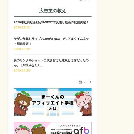
広告主の教え
2020年紅白歌合戦がU-NEXTで見逃し動画の配信決定！
2020.12.22
サザン年越しライブ2020がU-NEXTでリアルタイムネッ
ト配信決定！
2020.12.22
あのリンクルショットに吹き付けた逆風とは何だったの
か。【POLAセミナ…
2019.10.28
一覧へ