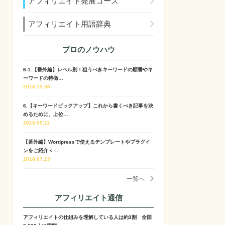
アフィリエイト発展コース
アフィリエイト用語辞典
プロのノウハウ
6-1.【番外編】レベル別！狙うべきキーワードの順番やキ
ーワードの特徴…
2018.12.06
6.【キーワードピックアップ】これから書くべき記事を決
めるために、上位…
2018.09.11
【番外編】Wordpressで使えるテンプレートやプラグイ
ンをご紹介＜…
2018.07.19
一覧へ
アフィリエイト通信
アフィリエイトの仕組みを理解している人は約3割 全国