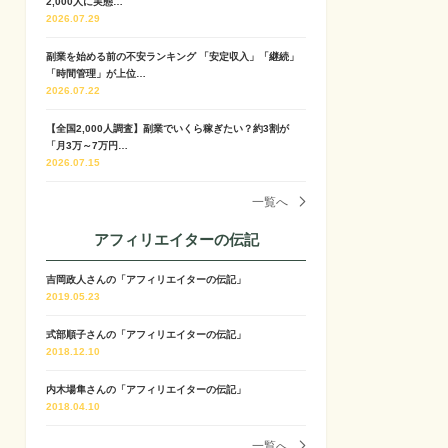
2,000人に実態…
2026.07.29
副業を始める前の不安ランキング 「安定収入」「継続」
「時間管理」が上位…
2026.07.22
【全国2,000人調査】副業でいくら稼ぎたい？約3割が
「月3万～7万円…
2026.07.15
一覧へ
アフィリエイターの伝記
吉岡政人さんの「アフィリエイターの伝記」
2019.05.23
式部順子さんの「アフィリエイターの伝記」
2018.12.10
内木場隼さんの「アフィリエイターの伝記」
2018.04.10
一覧へ