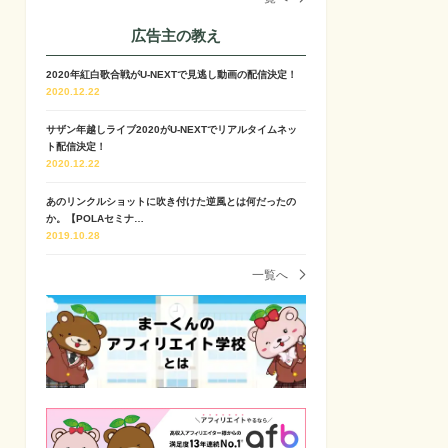
広告主の教え
2020年紅白歌合戦がU-NEXTで見逃し動画の配信決定！
2020.12.22
サザン年越しライブ2020がU-NEXTでリアルタイムネッ
ト配信決定！
2020.12.22
あのリンクルショットに吹き付けた逆風とは何だったの
か。【POLAセミナ…
2019.10.28
一覧へ