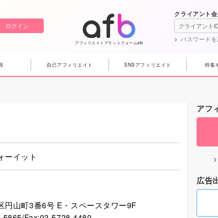
クライアント会
ログイン
パスワードを
アフィリエイトプラットフォームafb
長
自己アフィリエイト
SNSアフィリエイト
特集
アフ
ォーイット
広告
4
円山町3番6号 E・スペースタワー9F
8-5865
/Fax:
03-5728-4480