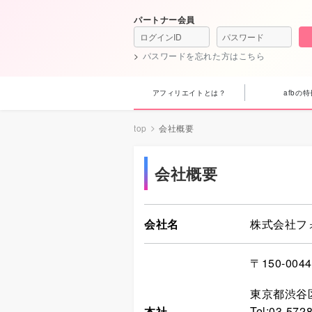
パートナー会員
パスワードを忘れた方はこちら
アフィリエイトとは？
afbの特
top
会社概要
会社概要
会社名
株式会社フ
〒
150-004
東京都渋谷区
Tel:
03-572
本社