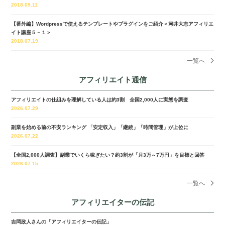
2018.09.11
【番外編】Wordpressで使えるテンプレートやプラグインをご紹介＜河井大志アフィリエ
イト講座５－１＞
2018.07.19
一覧へ
アフィリエイト通信
アフィリエイトの仕組みを理解している人は約3割 全国2,000人に実態を調査
2026.07.29
副業を始める前の不安ランキング 「安定収入」「継続」「時間管理」が上位に
2026.07.22
【全国2,000人調査】副業でいくら稼ぎたい？約3割が「月3万～7万円」を目標と回答
2026.07.15
一覧へ
アフィリエイターの伝記
吉岡政人さんの「アフィリエイターの伝記」