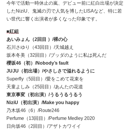
今年で活動一時休止の嵐、デビュー前に紅白出場が決定
したNiziU、鬼滅の刃で人気を博したLISAなど、特に若
い世代に響く出演者が多くなった印象です。
■紅組
あいみょん（2回目 ）/裸の心
石川さゆり（43回目）/天城越え
坂本冬美（32回目）/ブッダのように私は死んだ
櫻坂46（初）/Nobody’s fault
JUJU（初出場）/やさしさで溢れるように
Superfly（5回目）/愛をこめて花束を
天童よしみ（25回目）/あんたの花道
東京事変（初出演）/うるうるうるう
NiziU（初出演）/Make you happy
乃木坂46（6）/Route246
Perfume（13回目）/Perfume Medley 2020
日向坂46（2回目）/アザトカワイイ