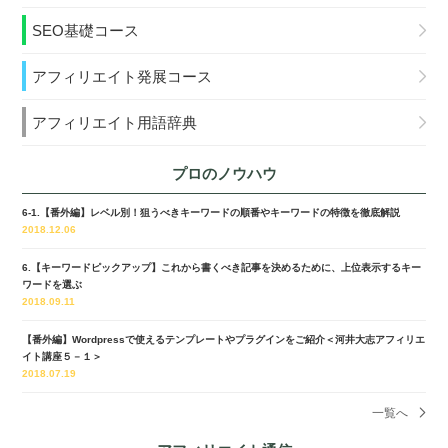
SEO基礎コース
アフィリエイト発展コース
アフィリエイト用語辞典
プロのノウハウ
6-1.【番外編】レベル別！狙うべきキーワードの順番やキーワードの特徴を徹底解説
2018.12.06
6.【キーワードピックアップ】これから書くべき記事を決めるために、上位表示するキー
ワードを選ぶ
2018.09.11
【番外編】Wordpressで使えるテンプレートやプラグインをご紹介＜河井大志アフィリエ
イト講座５－１＞
2018.07.19
一覧へ