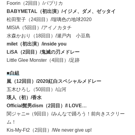
Foorin（2回目）/パプリカ
BABYMETAL（初出演）/イジメ、ダメ、ゼッタイ
松田聖子（24回目）/瑠璃色の地球2020
MISIA（5回目）/アイノカタチ
水森かおり（18回目）/瀬戸内 小豆島
milet（初出演）/inside you
LiSA（2回目）/鬼滅の刃メドレー
Little Glee Monster（4回目）/足跡
■白組
嵐（12回目）/2020紅白スペシャルメドレー
五木ひろし（50回目）/山河
瑛人（初）/香水
Official髭男dism（2回目）/I LOVE…
関ジャニ∞（9回目）/みんなで踊ろう！前向きスクリー
ム！
Kis-My-Ft2（2回目）/We never give up!