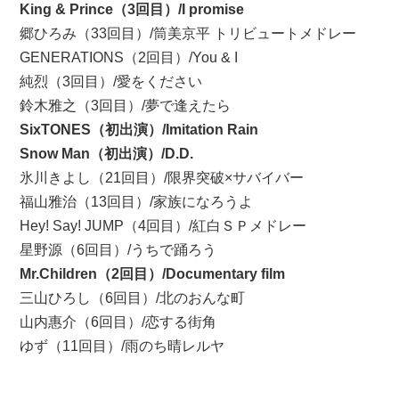
King & Prince（3回目）/I promise
郷ひろみ（33回目）/筒美京平 トリビュートメドレー
GENERATIONS（2回目）/You & I
純烈（3回目）/愛をください
鈴木雅之（3回目）/夢で逢えたら
SixTONES（初出演）/Imitation Rain
Snow Man（初出演）/D.D.
氷川きよし（21回目）/限界突破×サバイバー
福山雅治（13回目）/家族になろうよ
Hey! Say! JUMP（4回目）/紅白ＳＰメドレー
星野源（6回目）/うちで踊ろう
Mr.Children（2回目）/Documentary film
三山ひろし（6回目）/北のおんな町
山内惠介（6回目）/恋する街角
ゆず（11回目）/雨のち晴レルヤ