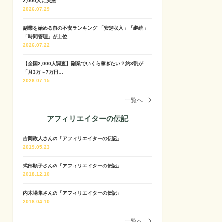
2,000人に実態…
2026.07.29
副業を始める前の不安ランキング 「安定収入」「継続」
「時間管理」が上位…
2026.07.22
【全国2,000人調査】副業でいくら稼ぎたい？約3割が
「月3万～7万円…
2026.07.15
一覧へ
アフィリエイターの伝記
吉岡政人さんの「アフィリエイターの伝記」
2019.05.23
式部順子さんの「アフィリエイターの伝記」
2018.12.10
内木場隼さんの「アフィリエイターの伝記」
2018.04.10
一覧へ