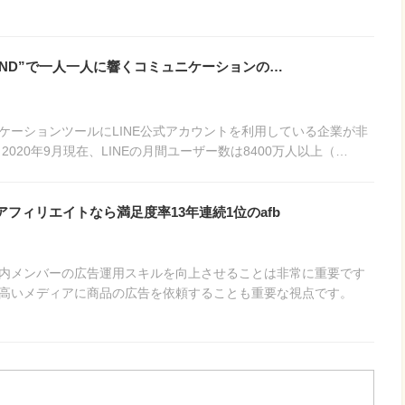
”LiND”で一人一人に響くコミュニケーションの…
ケーションツールにLINE公式アカウントを利用している企業が非
2020年9月現在、LINEの月間ユーザー数は8400万人以上（…
フィリエイトなら満足度率13年連続1位のafb
内メンバーの広告運用スキルを向上させることは非常に重要です
高いメディアに商品の広告を依頼することも重要な視点です。