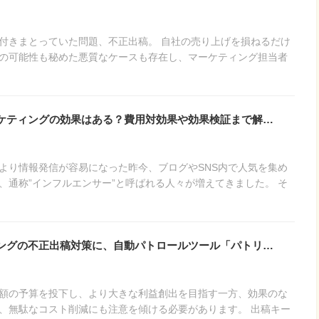
付きまとっていた問題、不正出稿。 自社の売り上げを損ねるだけ
の可能性も秘めた悪質なケースも存在し、マーケティング担当者
ケティングの効果はある？費用対効果や効果検証まで解…
より情報発信が容易になった昨今、ブログやSNS内で人気を集め
、通称”インフルエンサー”と呼ばれる人々が増えてきました。 そ
ングの不正出稿対策に、自動パトロールツール「パトリ…
額の予算を投下し、より大きな利益創出を目指す一方、効果のな
、無駄なコスト削減にも注意を傾ける必要があります。 出稿キー