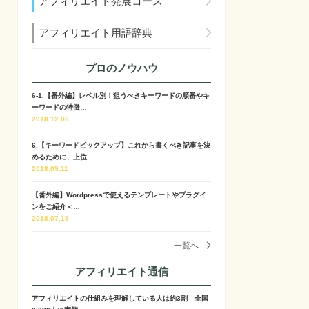
アフィリエイト発展コース
アフィリエイト用語辞典
プロのノウハウ
6-1.【番外編】レベル別！狙うべきキーワードの順番やキ
ーワードの特徴…
2018.12.06
6.【キーワードピックアップ】これから書くべき記事を決
めるために、上位…
2018.09.11
【番外編】Wordpressで使えるテンプレートやプラグイ
ンをご紹介＜…
2018.07.19
一覧へ
アフィリエイト通信
アフィリエイトの仕組みを理解している人は約3割 全国