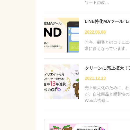
ワードの改…
LINE特化MAツール
2022.06.08
昨今、顧客とのコミュニ
常に多くなっています。 
クリーンに売上拡大！ア
2021.12.23
売上最大化のために、社
が、自社商品と親和性の
Web広告領…