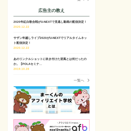
広告主の教え
2020年紅白歌合戦がU-NEXTで見逃し動画の配信決定！
2020.12.22
サザン年越しライブ2020がU-NEXTでリアルタイムネッ
ト配信決定！
2020.12.22
あのリンクルショットに吹き付けた逆風とは何だったの
か。【POLAセミナ…
2019.10.28
一覧へ