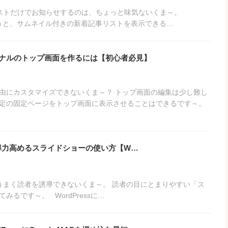
ストだけでお知らせするのは、ちょっと味気ないくま～。
s」を使うと、サムネイル付きの新着記事リストを表示できる…
オリジナルのトップ画面を作るには【初心者必見】
由にカスタマイズできないくま～？ トップ画面の編集は少し難し
定の固定ページをトップ画面に表示させることはできるです～。
 3】誘導力高めるスライドショーの使い方【W…
まく読者を誘導できないくま～。 読者の目にとまりやすい「ス
みるです～。 WordPressに…