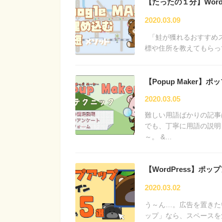
【たったの１分】WordP
2020.03.09
「鮭が獲れるおすすめスポ
標や住所を教えてもらっ
【Popup Maker
2020.03.05
難しい用語ばかりの記事
でも、丁寧に用語の説明
～。 &…
【WordPress】
2020.03.02
う～ん…。広告を置きた
ップ」なら、スペースを気