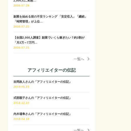
2,000人に実態…
2026.07.29
副業を始める前の不安ランキング 「安定収入」「継続」
「時間管理」が上位…
2026.07.22
【全国2,000人調査】副業でいくら稼ぎたい？約3割が
「月3万～7万円…
2026.07.15
一覧へ
アフィリエイターの伝記
吉岡政人さんの「アフィリエイターの伝記」
2019.05.23
式部順子さんの「アフィリエイターの伝記」
2018.12.10
内木場隼さんの「アフィリエイターの伝記」
2018.04.10
一覧へ