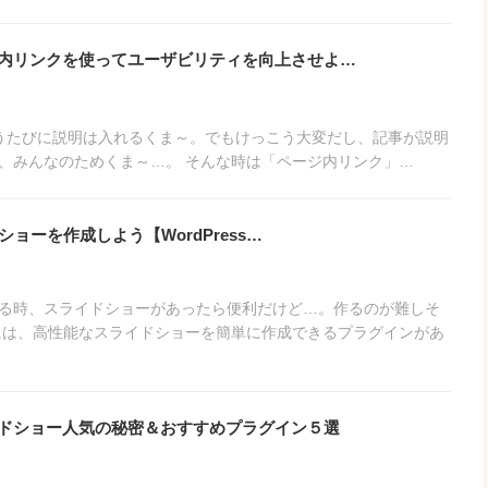
ページ内リンクを使ってユーザビリティを向上させよ…
うたびに説明は入れるくま～。でもけっこう大変だし、記事が説明
、みんなのためくま～…。 そんな時は「ページ内リンク」…
イドショーを作成しよう【WordPress…
る時、スライドショーがあったら便利だけど…。作るのが難しそ
essには、高性能なスライドショーを簡単に作成できるプラグインがあ
スライドショー人気の秘密＆おすすめプラグイン５選