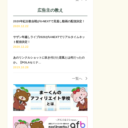
広告主の教え
2020年紅白歌合戦がU-NEXTで見逃し動画の配信決定！
2020.12.22
サザン年越しライブ2020がU-NEXTでリアルタイムネッ
ト配信決定！
2020.12.22
あのリンクルショットに吹き付けた逆風とは何だったの
か。【POLAセミナ…
2019.10.28
一覧へ