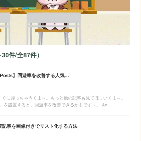
0件/全87件）
ular Posts】回遊率を改善する人気…
すぐに帰っちゃうくま～。もっと他の記事も見てほしいくま～。
」を設置すると、回遊率を改善できるかもです～。 &n…
ws】新着記事を画像付きでリスト化する方法