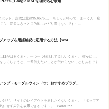
ressにGoogle MAPを埋め込む最短…
ット」座標は北緯35.6575…。 ちょっと待って、まーくん！座
ても、読者はきっと目的地にたどり着けないです～…
】ポップアップを用語解説に応用する方法【Wor…
は目が回るくま～。一つ一つ解説して欲しいくま～。 確かに…。
をしてしまうと、一番伝えたいことが伝わらないこともあるです
ポップアップ（モーダルウィンドウ）おすすめプラグ…
いけど、サイトのレイアウトを崩したくないくま～。 「ポップア
にせず広告を表示できるです～。 WordPres…