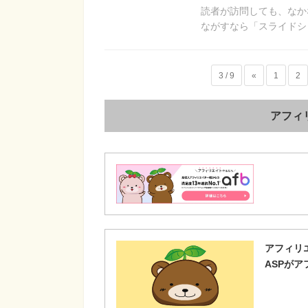
読者が訪問しても、なか
ながすなら「スライドシ
3 / 9
«
1
2
アフィ
アフィリ
ASPが