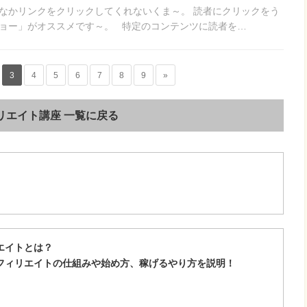
なかリンクをクリックしてくれないくま～。 読者にクリックをう
ョー」がオススメです～。 特定のコンテンツに読者を…
3
4
5
6
7
8
9
»
リエイト講座 一覧に戻る
エイトとは？
アフィリエイトの仕組みや始め方、稼げるやり方を説明！