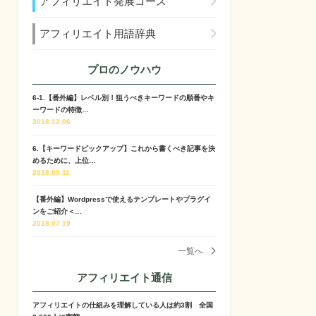
アフィリエイト発展コース
アフィリエイト用語辞典
プロのノウハウ
6-1.【番外編】レベル別！狙うべきキーワードの順番やキ
ーワードの特徴…
2018.12.06
6.【キーワードピックアップ】これから書くべき記事を決
めるために、上位…
2018.09.11
【番外編】Wordpressで使えるテンプレートやプラグイ
ンをご紹介＜…
2018.07.19
一覧へ
アフィリエイト通信
アフィリエイトの仕組みを理解している人は約3割 全国