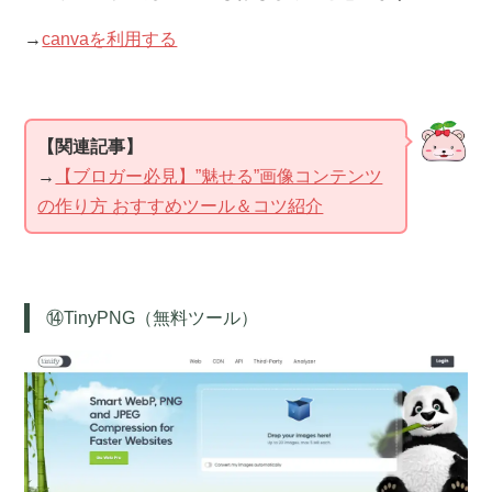
→
canvaを利用する
【関連記事】
→
【ブロガー必見】”魅せる”画像コンテンツ
の作り方 おすすめツール＆コツ紹介
⑭TinyPNG（無料ツール）