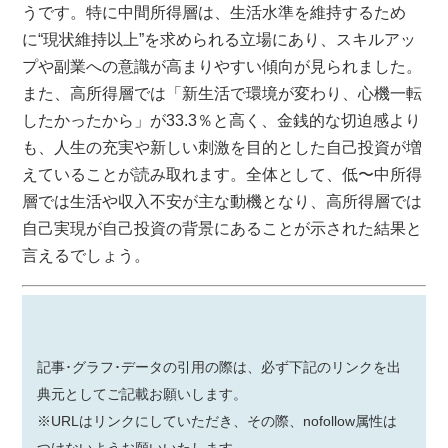
うです。特に中間所得層は、生活水準を維持するため
に“現状維持以上”を求められる立場にあり、スキルアッ
プや副業への意識が高まりやすい傾向が見られました。
また、高所得層では「新生活で環境が変わり、心機一転
したかったから」が33.3％と高く、金銭的な切迫感より
も、人生の充実や新しい刺激を目的とした自己投資が増
えていることが読み取れます。全体として、低〜中所得
層では生活や収入不安が主な動機となり、高所得層では
自己実現が自己投資の背景にあることが示された結果と
言えるでしょう。
記事･グラフ･データの引用の際は、必ず下記のリンクを出
典元としてご記載お願いします。
※URLはリンクにしていただき、その際、nofollow属性は