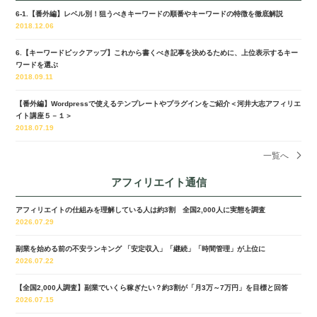
6-1.【番外編】レベル別！狙うべきキーワードの順番やキーワードの特徴を徹底解説
2018.12.06
6.【キーワードピックアップ】これから書くべき記事を決めるために、上位表示するキー
ワードを選ぶ
2018.09.11
【番外編】Wordpressで使えるテンプレートやプラグインをご紹介＜河井大志アフィリエ
イト講座５－１＞
2018.07.19
一覧へ
アフィリエイト通信
アフィリエイトの仕組みを理解している人は約3割 全国2,000人に実態を調査
2026.07.29
副業を始める前の不安ランキング 「安定収入」「継続」「時間管理」が上位に
2026.07.22
【全国2,000人調査】副業でいくら稼ぎたい？約3割が「月3万～7万円」を目標と回答
2026.07.15