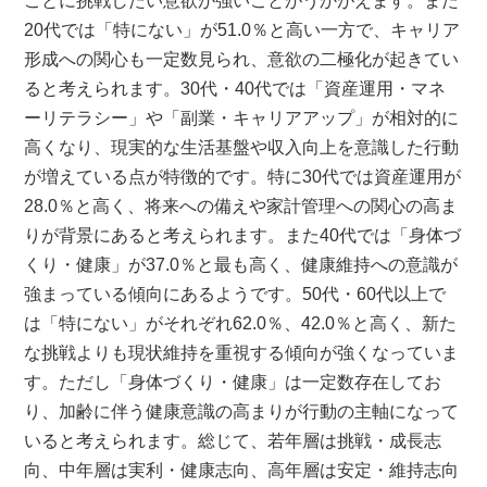
ことに挑戦したい意欲が強いことがうかがえます。また
20代では「特にない」が51.0％と高い一方で、キャリア
形成への関心も一定数見られ、意欲の二極化が起きてい
ると考えられます。30代・40代では「資産運用・マネ
ーリテラシー」や「副業・キャリアアップ」が相対的に
高くなり、現実的な生活基盤や収入向上を意識した行動
が増えている点が特徴的です。特に30代では資産運用が
28.0％と高く、将来への備えや家計管理への関心の高ま
りが背景にあると考えられます。また40代では「身体づ
くり・健康」が37.0％と最も高く、健康維持への意識が
強まっている傾向にあるようです。50代・60代以上で
は「特にない」がそれぞれ62.0％、42.0％と高く、新た
な挑戦よりも現状維持を重視する傾向が強くなっていま
す。ただし「身体づくり・健康」は一定数存在してお
り、加齢に伴う健康意識の高まりが行動の主軸になって
いると考えられます。総じて、若年層は挑戦・成長志
向、中年層は実利・健康志向、高年層は安定・維持志向