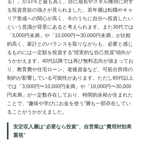
る）」が33％と最も高く、自己成長やスキル獲得に対す
る投資意欲の強さが見られました。若年層は転職やキャ
リア形成への関心が高く、今のうちに自分へ投資したい
という意識が背景にあると考えられます。また30代では
「3,000円未満」や「10,000円〜30,000円未満」が比較
的高く、家計とのバランスを取りながらも、必要と感じ
るものには一定額を投資する“現実的な自己投資”傾向が
うかがえます。40代以降では再び無料志向が強まってお
り、教育費や住宅ローン、老後資金など、可処分所得の
制約が影響している可能性があります。ただし60代以上
では「3,000円〜10,000円未満」や「10,000円〜30,000
円未満」が一定数存在しており、時間的余裕が生まれた
ことで、“趣味や学びにお金を使う”層も一部存在してい
ることがうかがえました。
安定収入層は“必要なら投資”、自営業は“費用対効果
重視”