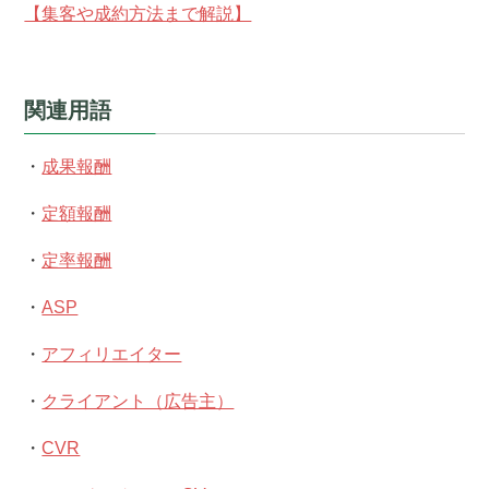
【集客や成約方法まで解説】
関連用語
・
成果報酬
・
定額報酬
・
定率報酬
・
ASP
・
アフィリエイター
・
クライアント（広告主）
・
CVR