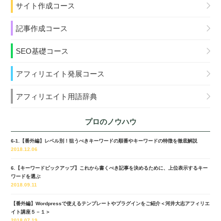
サイト作成コース
記事作成コース
SEO基礎コース
アフィリエイト発展コース
アフィリエイト用語辞典
プロのノウハウ
6-1.【番外編】レベル別！狙うべきキーワードの順番やキーワードの特徴を徹底解説
2018.12.06
6.【キーワードピックアップ】これから書くべき記事を決めるために、上位表示するキー
ワードを選ぶ
2018.09.11
【番外編】Wordpressで使えるテンプレートやプラグインをご紹介＜河井大志アフィリエ
イト講座５－１＞
2018.07.19