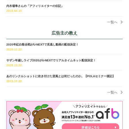
内木場隼さんの「アフィリエイターの伝記」
2018.04.10
一覧へ
広告主の教え
2020年紅白歌合戦がU-NEXTで見逃し動画の配信決定！
2020.12.22
サザン年越しライブ2020がU-NEXTでリアルタイムネット配信決定！
2020.12.22
あのリンクルショットに吹き付けた逆風とは何だったのか。【POLAセミナー後記】
2019.10.28
一覧へ