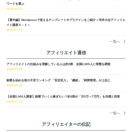
ワードを選ぶ
2018.09.11
【番外編】Wordpressで使えるテンプレートやプラグインをご紹介＜河井大志アフィリエ
イト講座５－１＞
2018.07.19
一覧へ
アフィリエイト通信
アフィリエイトの仕組みを理解している人は約3割 全国2,000人に実態を調査
2026.07.29
副業を始める前の不安ランキング 「安定収入」「継続」「時間管理」が上位に
2026.07.22
【全国2,000人調査】副業でいくら稼ぎたい？約3割が「月3万～7万円」を目標と回答
2026.07.15
一覧へ
アフィリエイターの伝記