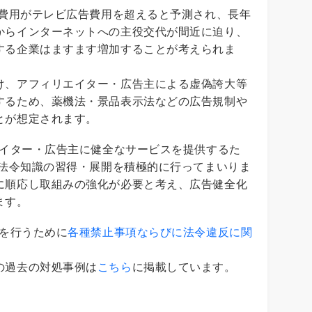
告費用がテレビ広告費用を超えると予測され、長年
からインターネットへの主役交代が間近に迫り、
する企業はますます増加することが考えられま
け、アフィリエイター・広告主による虚偽誇大等
するため、薬機法・景品表示法などの広告規制や
とが想定されます。
エイター・広告主に健全なサービスを提供するた
る法令知識の習得・展開を積極的に行ってまいりま
に順応し取組みの強化が必要と考え、広告健全化
ます。
告を行うために
各種禁止事項ならびに法令違反に関
の過去の対処事例は
こちら
に掲載しています。