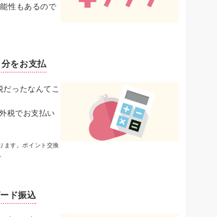
可能性もあるので
％分をお支払
税だったなんてこ
し外税でお支払い
なります。ポイント交換
。
ピード振込