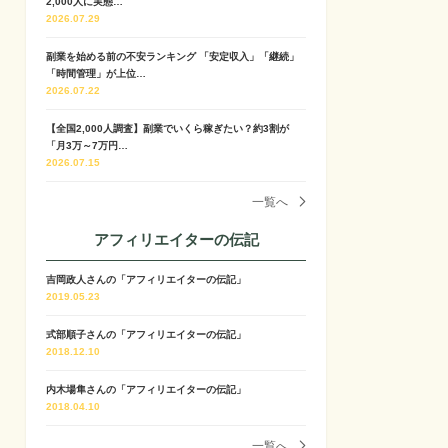
2,000人に実態…
2026.07.29
副業を始める前の不安ランキング 「安定収入」「継続」
「時間管理」が上位…
2026.07.22
【全国2,000人調査】副業でいくら稼ぎたい？約3割が
「月3万～7万円…
2026.07.15
一覧へ
アフィリエイターの伝記
吉岡政人さんの「アフィリエイターの伝記」
2019.05.23
式部順子さんの「アフィリエイターの伝記」
2018.12.10
内木場隼さんの「アフィリエイターの伝記」
2018.04.10
一覧へ