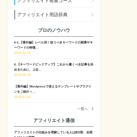
アフィリエイト発展コース
アフィリエイト用語辞典
プロのノウハウ
6-1.【番外編】レベル別！狙うべきキーワードの順番やキ
ーワードの特徴…
2018.12.06
6.【キーワードピックアップ】これから書くべき記事を決
めるために、上位…
2018.09.11
【番外編】Wordpressで使えるテンプレートやプラグイ
ンをご紹介＜…
2018.07.19
一覧へ
アフィリエイト通信
アフィリエイトの仕組みを理解している人は約3割 全国