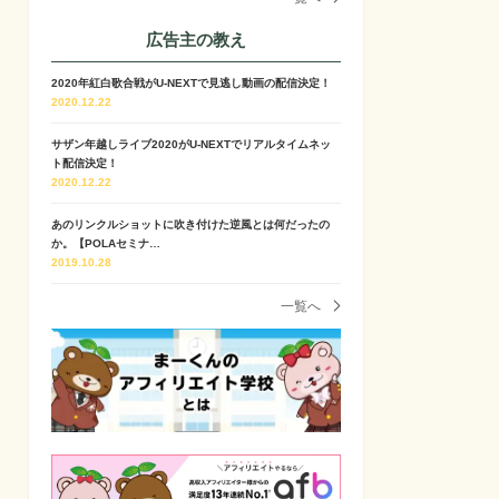
広告主の教え
2020年紅白歌合戦がU-NEXTで見逃し動画の配信決定！
2020.12.22
サザン年越しライブ2020がU-NEXTでリアルタイムネッ
ト配信決定！
2020.12.22
あのリンクルショットに吹き付けた逆風とは何だったの
か。【POLAセミナ…
2019.10.28
一覧へ