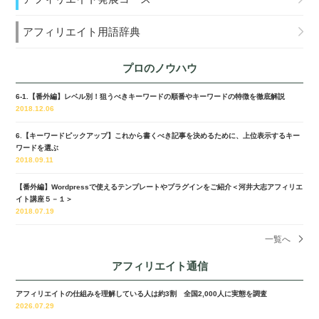
アフィリエイト用語辞典
プロのノウハウ
6-1.【番外編】レベル別！狙うべきキーワードの順番やキーワードの特徴を徹底解説
2018.12.06
6.【キーワードピックアップ】これから書くべき記事を決めるために、上位表示するキー
ワードを選ぶ
2018.09.11
【番外編】Wordpressで使えるテンプレートやプラグインをご紹介＜河井大志アフィリエ
イト講座５－１＞
2018.07.19
一覧へ
アフィリエイト通信
アフィリエイトの仕組みを理解している人は約3割 全国2,000人に実態を調査
2026.07.29