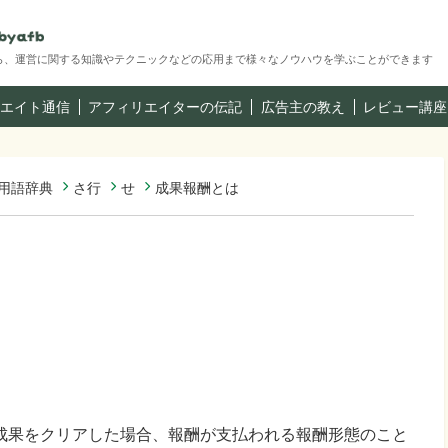
ら、運営に関する知識やテクニックなどの応用まで様々なノウハウを学ぶことができます
エイト通信
アフィリエイターの伝記
広告主の教え
レビュー講座
用語辞典
さ行
せ
成果報酬とは
成果をクリアした場合、報酬が支払われる報酬形態のこと