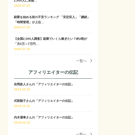
2,000人に実態…
2026.07.29
副業を始める前の不安ランキング 「安定収入」「継続」
「時間管理」が上位…
2026.07.22
【全国2,000人調査】副業でいくら稼ぎたい？約3割が
「月3万～7万円…
2026.07.15
一覧へ
アフィリエイターの伝記
吉岡政人さんの「アフィリエイターの伝記」
2019.05.23
式部順子さんの「アフィリエイターの伝記」
2018.12.10
内木場隼さんの「アフィリエイターの伝記」
2018.04.10
一覧へ