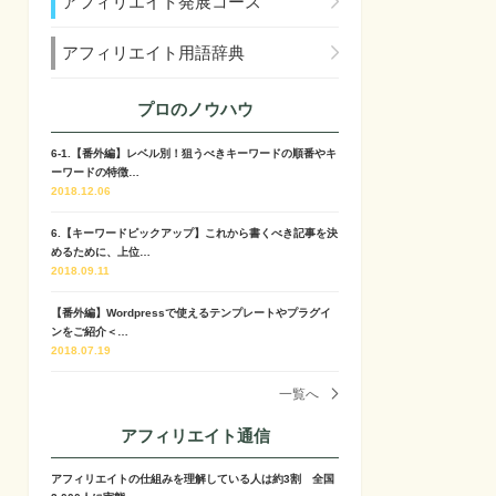
アフィリエイト発展コース
アフィリエイト用語辞典
プロのノウハウ
6-1.【番外編】レベル別！狙うべきキーワードの順番やキ
ーワードの特徴…
2018.12.06
6.【キーワードピックアップ】これから書くべき記事を決
めるために、上位…
2018.09.11
【番外編】Wordpressで使えるテンプレートやプラグイ
ンをご紹介＜…
2018.07.19
一覧へ
アフィリエイト通信
アフィリエイトの仕組みを理解している人は約3割 全国