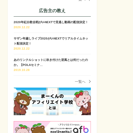
広告主の教え
2020年紅白歌合戦がU-NEXTで見逃し動画の配信決定！
2020.12.22
サザン年越しライブ2020がU-NEXTでリアルタイムネッ
ト配信決定！
2020.12.22
あのリンクルショットに吹き付けた逆風とは何だったの
か。【POLAセミナ…
2019.10.28
一覧へ