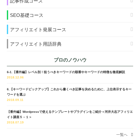
記事作成コース
SEO基礎コース
アフィリエイト発展コース
アフィリエイト用語辞典
プロのノウハウ
6-1.【番外編】レベル別！狙うべきキーワードの順番やキーワードの特徴を徹底解説
2018.12.06
6.【キーワードピックアップ】これから書くべき記事を決めるために、上位表示するキー
ワードを選ぶ
2018.09.11
【番外編】Wordpressで使えるテンプレートやプラグインをご紹介＜河井大志アフィリエ
イト講座５－１＞
2018.07.19
一覧へ