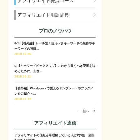
アフィリエイト発展コース
アフィリエイト用語辞典
プロのノウハウ
6-1.【番外編】レベル別！狙うべきキーワードの順番やキ
ーワードの特徴…
2018.12.06
6.【キーワードピックアップ】これから書くべき記事を決
めるために、上位…
2018.09.11
【番外編】Wordpressで使えるテンプレートやプラグイ
ンをご紹介＜…
2018.07.19
一覧へ
アフィリエイト通信
アフィリエイトの仕組みを理解している人は約3割 全国