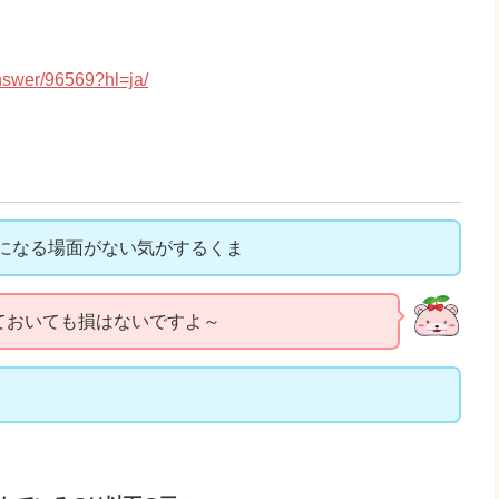
nswer/96569?hl=ja/
になる場面がない気がするくま
ておいても損はないですよ～