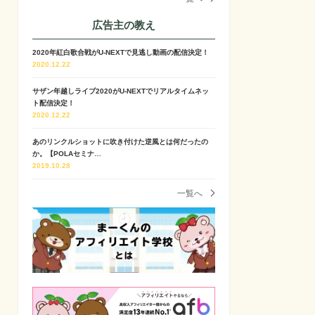
広告主の教え
2020年紅白歌合戦がU-NEXTで見逃し動画の配信決定！
2020.12.22
サザン年越しライブ2020がU-NEXTでリアルタイムネッ
ト配信決定！
2020.12.22
あのリンクルショットに吹き付けた逆風とは何だったの
か。【POLAセミナ…
2019.10.28
一覧へ