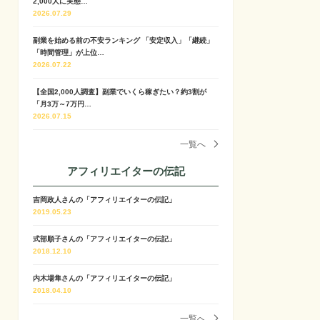
2,000人に実態…
2026.07.29
副業を始める前の不安ランキング 「安定収入」「継続」
「時間管理」が上位…
2026.07.22
【全国2,000人調査】副業でいくら稼ぎたい？約3割が
「月3万～7万円…
2026.07.15
一覧へ
アフィリエイターの伝記
吉岡政人さんの「アフィリエイターの伝記」
2019.05.23
式部順子さんの「アフィリエイターの伝記」
2018.12.10
内木場隼さんの「アフィリエイターの伝記」
2018.04.10
一覧へ