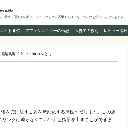
ら、運営に関する知識やテクニックなどの応用まで様々なノウハウを学ぶことができます
エイト通信
アフィリエイターの伝記
広告主の教え
レビュー講座
用語辞典
N
nofollowとは
先に評価を受け渡すことを無効化する属性を指します。この属
のリンクは辿らなくていい」と指示を出すことができま