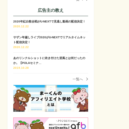
広告主の教え
2020年紅白歌合戦がU-NEXTで見逃し動画の配信決定！
2020.12.22
サザン年越しライブ2020がU-NEXTでリアルタイムネッ
ト配信決定！
2020.12.22
あのリンクルショットに吹き付けた逆風とは何だったの
か。【POLAセミナ…
2019.10.28
一覧へ