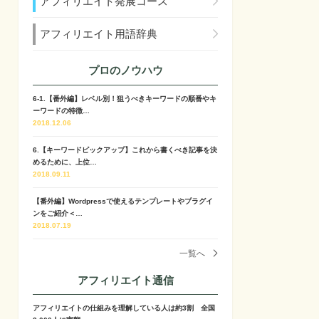
アフィリエイト発展コース
アフィリエイト用語辞典
プロのノウハウ
6-1.【番外編】レベル別！狙うべきキーワードの順番やキ
ーワードの特徴…
2018.12.06
6.【キーワードピックアップ】これから書くべき記事を決
めるために、上位…
2018.09.11
【番外編】Wordpressで使えるテンプレートやプラグイ
ンをご紹介＜…
2018.07.19
一覧へ
アフィリエイト通信
アフィリエイトの仕組みを理解している人は約3割 全国