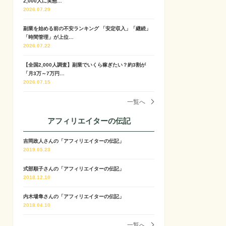
2,000人に実態…
2026.07.29
副業を始める前の不安ランキング 「安定収入」「継続」
「時間管理」が上位…
2026.07.22
【全国2,000人調査】副業でいくら稼ぎたい？約3割が
「月3万～7万円…
2026.07.15
一覧へ
アフィリエイターの伝記
吉岡政人さんの「アフィリエイターの伝記」
2019.05.23
式部順子さんの「アフィリエイターの伝記」
2018.12.10
内木場隼さんの「アフィリエイターの伝記」
2018.04.10
一覧へ