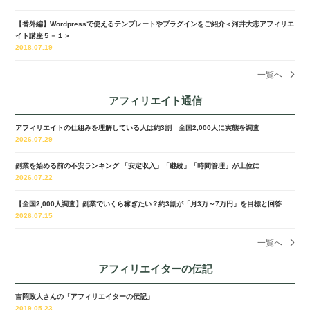
【番外編】Wordpressで使えるテンプレートやプラグインをご紹介＜河井大志アフィリエ
イト講座５－１＞
2018.07.19
一覧へ
アフィリエイト通信
アフィリエイトの仕組みを理解している人は約3割 全国2,000人に実態を調査
2026.07.29
副業を始める前の不安ランキング 「安定収入」「継続」「時間管理」が上位に
2026.07.22
【全国2,000人調査】副業でいくら稼ぎたい？約3割が「月3万～7万円」を目標と回答
2026.07.15
一覧へ
アフィリエイターの伝記
吉岡政人さんの「アフィリエイターの伝記」
2019.05.23