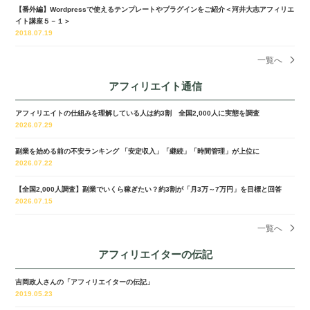
【番外編】Wordpressで使えるテンプレートやプラグインをご紹介＜河井大志アフィリエ
イト講座５－１＞
2018.07.19
一覧へ
アフィリエイト通信
アフィリエイトの仕組みを理解している人は約3割 全国2,000人に実態を調査
2026.07.29
副業を始める前の不安ランキング 「安定収入」「継続」「時間管理」が上位に
2026.07.22
【全国2,000人調査】副業でいくら稼ぎたい？約3割が「月3万～7万円」を目標と回答
2026.07.15
一覧へ
アフィリエイターの伝記
吉岡政人さんの「アフィリエイターの伝記」
2019.05.23