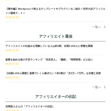
【番外編】Wordpressで使えるテンプレートやプラグインをご紹介＜河井大志アフィリエ
イト講座５－１＞
2018.07.19
一覧へ
アフィリエイト通信
アフィリエイトの仕組みを理解している人は約3割 全国2,000人に実態を調査
2026.07.29
副業を始める前の不安ランキング 「安定収入」「継続」「時間管理」が上位に
2026.07.22
【全国2,000人調査】副業でいくら稼ぎたい？約3割が「月3万～7万円」を目標と回答
2026.07.15
一覧へ
アフィリエイターの伝記
吉岡政人さんの「アフィリエイターの伝記」
2019.05.23