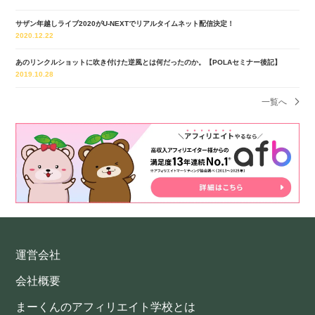
サザン年越しライブ2020がU-NEXTでリアルタイムネット配信決定！
2020.12.22
あのリンクルショットに吹き付けた逆風とは何だったのか。【POLAセミナー後記】
2019.10.28
一覧へ
運営会社
会社概要
まーくんのアフィリエイト学校とは