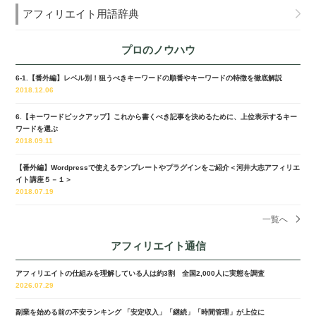
アフィリエイト用語辞典
プロのノウハウ
6-1.【番外編】レベル別！狙うべきキーワードの順番やキーワードの特徴を徹底解説
2018.12.06
6.【キーワードピックアップ】これから書くべき記事を決めるために、上位表示するキー
ワードを選ぶ
2018.09.11
【番外編】Wordpressで使えるテンプレートやプラグインをご紹介＜河井大志アフィリエ
イト講座５－１＞
2018.07.19
一覧へ
アフィリエイト通信
アフィリエイトの仕組みを理解している人は約3割 全国2,000人に実態を調査
2026.07.29
副業を始める前の不安ランキング 「安定収入」「継続」「時間管理」が上位に