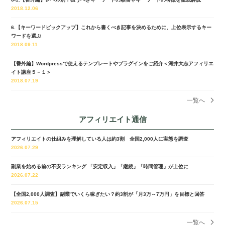
2018.12.06
6.【キーワードピックアップ】これから書くべき記事を決めるために、上位表示するキー
ワードを選ぶ
2018.09.11
【番外編】Wordpressで使えるテンプレートやプラグインをご紹介＜河井大志アフィリエ
イト講座５－１＞
2018.07.19
一覧へ
アフィリエイト通信
アフィリエイトの仕組みを理解している人は約3割 全国2,000人に実態を調査
2026.07.29
副業を始める前の不安ランキング 「安定収入」「継続」「時間管理」が上位に
2026.07.22
【全国2,000人調査】副業でいくら稼ぎたい？約3割が「月3万～7万円」を目標と回答
2026.07.15
一覧へ