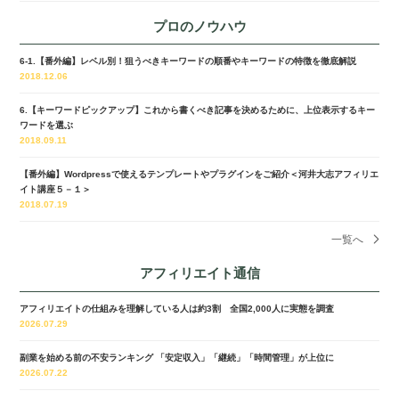
プロのノウハウ
6-1.【番外編】レベル別！狙うべきキーワードの順番やキーワードの特徴を徹底解説
2018.12.06
6.【キーワードピックアップ】これから書くべき記事を決めるために、上位表示するキー
ワードを選ぶ
2018.09.11
【番外編】Wordpressで使えるテンプレートやプラグインをご紹介＜河井大志アフィリエ
イト講座５－１＞
2018.07.19
一覧へ
アフィリエイト通信
アフィリエイトの仕組みを理解している人は約3割 全国2,000人に実態を調査
2026.07.29
副業を始める前の不安ランキング 「安定収入」「継続」「時間管理」が上位に
2026.07.22