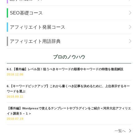
SEO基礎コース
アフィリエイト発展コース
アフィリエイト用語辞典
プロのノウハウ
6-1.【番外編】レベル別！狙うべきキーワードの順番やキーワードの特徴を徹底解説
2018.12.06
6.【キーワードピックアップ】これから書くべき記事を決めるために、上位表示するキー
ワードを選ぶ
2018.09.11
【番外編】Wordpressで使えるテンプレートやプラグインをご紹介＜河井大志アフィリエ
イト講座５－１＞
2018.07.19
一覧へ