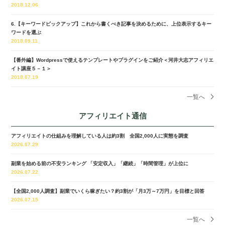
2018.12.06
6.【キーワードピックアップ】これから書くべき記事を決めるために、上位表示するキー
ワードを選ぶ
2018.09.11
【番外編】Wordpressで使えるテンプレートやプラグインをご紹介＜河井大志アフィリエ
イト講座５－１＞
2018.07.19
一覧へ
アフィリエイト通信
アフィリエイトの仕組みを理解している人は約3割 全国2,000人に実態を調査
2026.07.29
副業を始める前の不安ランキング 「安定収入」「継続」「時間管理」が上位に
2026.07.22
【全国2,000人調査】副業でいくら稼ぎたい？約3割が「月3万～7万円」を目標と回答
2026.07.15
一覧へ