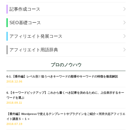
記事作成コース
SEO基礎コース
アフィリエイト発展コース
アフィリエイト用語辞典
プロのノウハウ
6-1.【番外編】レベル別！狙うべきキーワードの順番やキーワードの特徴を徹底解説
2018.12.06
6.【キーワードピックアップ】これから書くべき記事を決めるために、上位表示するキー
ワードを選ぶ
2018.09.11
【番外編】Wordpressで使えるテンプレートやプラグインをご紹介＜河井大志アフィリエ
イト講座５－１＞
2018.07.19