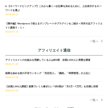
6.【キーワードピックアップ】これから書くべき記事を決めるために、上位表示するキー
ワードを選ぶ
2018.09.11
【番外編】Wordpressで使えるテンプレートやプラグインをご紹介＜河井大志アフィリエ
イト講座５－１＞
2018.07.19
一覧へ
アフィリエイト通信
アフィリエイトの仕組みを理解している人は約3割 全国2,000人に実態を調査
2026.07.29
副業を始める前の不安ランキング 「安定収入」「継続」「時間管理」が上位に
2026.07.22
【全国2,000人調査】副業でいくら稼ぎたい？約3割が「月3万～7万円」を目標と回答
2026.07.15
一覧へ