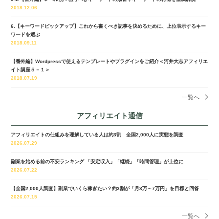
2018.12.06
6.【キーワードピックアップ】これから書くべき記事を決めるために、上位表示するキー
ワードを選ぶ
2018.09.11
【番外編】Wordpressで使えるテンプレートやプラグインをご紹介＜河井大志アフィリエ
イト講座５－１＞
2018.07.19
一覧へ
アフィリエイト通信
アフィリエイトの仕組みを理解している人は約3割 全国2,000人に実態を調査
2026.07.29
副業を始める前の不安ランキング 「安定収入」「継続」「時間管理」が上位に
2026.07.22
【全国2,000人調査】副業でいくら稼ぎたい？約3割が「月3万～7万円」を目標と回答
2026.07.15
一覧へ