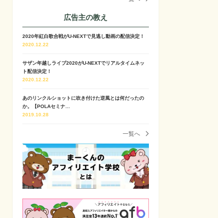
広告主の教え
2020年紅白歌合戦がU-NEXTで見逃し動画の配信決定！
2020.12.22
サザン年越しライブ2020がU-NEXTでリアルタイムネッ
ト配信決定！
2020.12.22
あのリンクルショットに吹き付けた逆風とは何だったの
か。【POLAセミナ…
2019.10.28
一覧へ