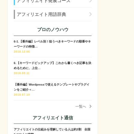
アフィリエイト発展コース
アフィリエイト用語辞典
プロのノウハウ
6-1.【番外編】レベル別！狙うべきキーワードの順番やキ
ーワードの特徴…
2018.12.06
6.【キーワードピックアップ】これから書くべき記事を決
めるために、上位…
2018.09.11
【番外編】Wordpressで使えるテンプレートやプラグイ
ンをご紹介＜…
2018.07.19
一覧へ
アフィリエイト通信
アフィリエイトの仕組みを理解している人は約3割 全国