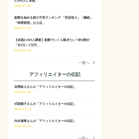
2,000人に実態…
2026.07.29
副業を始める前の不安ランキング 「安定収入」「継続」
「時間管理」が上位…
2026.07.22
【全国2,000人調査】副業でいくら稼ぎたい？約3割が
「月3万～7万円…
2026.07.15
一覧へ
アフィリエイターの伝記
吉岡政人さんの「アフィリエイターの伝記」
2019.05.23
式部順子さんの「アフィリエイターの伝記」
2018.12.10
内木場隼さんの「アフィリエイターの伝記」
2018.04.10
一覧へ