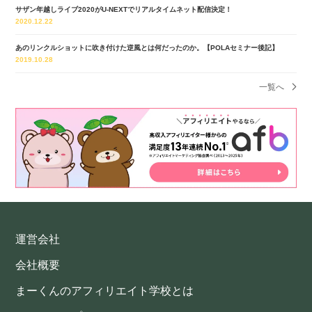
サザン年越しライブ2020がU-NEXTでリアルタイムネット配信決定！
2020.12.22
あのリンクルショットに吹き付けた逆風とは何だったのか。【POLAセミナー後記】
2019.10.28
一覧へ
運営会社
会社概要
まーくんのアフィリエイト学校とは