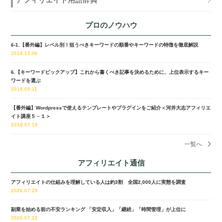
プロのノウハウ
6-1.【番外編】レベル別！狙うべきキーワードの順番やキーワードの特徴を徹底解説
2018.12.06
6.【キーワードピックアップ】これから書くべき記事を決めるために、上位表示するキー
ワードを選ぶ
2018.09.11
【番外編】Wordpressで使えるテンプレートやプラグインをご紹介＜河井大志アフィリエ
イト講座５－１＞
2018.07.19
一覧へ
アフィリエイト通信
アフィリエイトの仕組みを理解している人は約3割 全国2,000人に実態を調査
2026.07.29
副業を始める前の不安ランキング 「安定収入」「継続」「時間管理」が上位に
2026.07.22