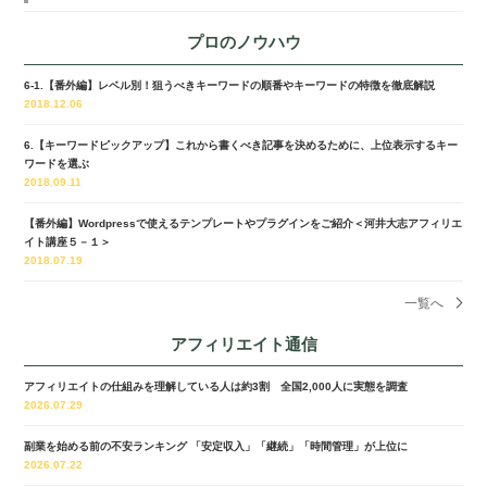
プロのノウハウ
6-1.【番外編】レベル別！狙うべきキーワードの順番やキーワードの特徴を徹底解説
2018.12.06
6.【キーワードピックアップ】これから書くべき記事を決めるために、上位表示するキー
ワードを選ぶ
2018.09.11
【番外編】Wordpressで使えるテンプレートやプラグインをご紹介＜河井大志アフィリエ
イト講座５－１＞
2018.07.19
一覧へ
アフィリエイト通信
アフィリエイトの仕組みを理解している人は約3割 全国2,000人に実態を調査
2026.07.29
副業を始める前の不安ランキング 「安定収入」「継続」「時間管理」が上位に
2026.07.22