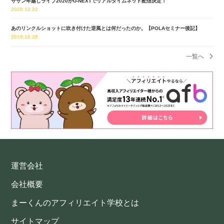
サザン年越しライブ2020がU-NEXTでリアルタイムネット配信決定！
2020.12.22
あのリンクルショットに吹き付けた逆風とは何だったのか。【POLAセミナー後記】
2019.10.28
一覧へ
運営会社
会社概要
まーくんのアフィリエイト学校とは
サイトマップ