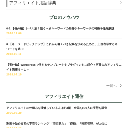
アフィリエイト用語辞典
プロのノウハウ
6-1.【番外編】レベル別！狙うべきキーワードの順番やキーワードの特徴を徹底解説
2018.12.06
6.【キーワードピックアップ】これから書くべき記事を決めるために、上位表示するキー
ワードを選ぶ
2018.09.11
【番外編】Wordpressで使えるテンプレートやプラグインをご紹介＜河井大志アフィリエ
イト講座５－１＞
2018.07.19
一覧へ
アフィリエイト通信
アフィリエイトの仕組みを理解している人は約3割 全国2,000人に実態を調査
2026.07.29
副業を始める前の不安ランキング 「安定収入」「継続」「時間管理」が上位に