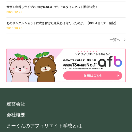
サザン年越しライブ2020がU-NEXTでリアルタイムネット配信決定！
2020.12.22
あのリンクルショットに吹き付けた逆風とは何だったのか。【POLAセミナー後記】
2019.10.28
一覧へ
運営会社
会社概要
まーくんのアフィリエイト学校とは