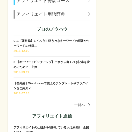
アフィリエイト発展コース
アフィリエイト用語辞典
プロのノウハウ
6-1.【番外編】レベル別！狙うべきキーワードの順番やキ
ーワードの特徴…
2018.12.06
6.【キーワードピックアップ】これから書くべき記事を決
めるために、上位…
2018.09.11
【番外編】Wordpressで使えるテンプレートやプラグイ
ンをご紹介＜…
2018.07.19
一覧へ
アフィリエイト通信
アフィリエイトの仕組みを理解している人は約3割 全国