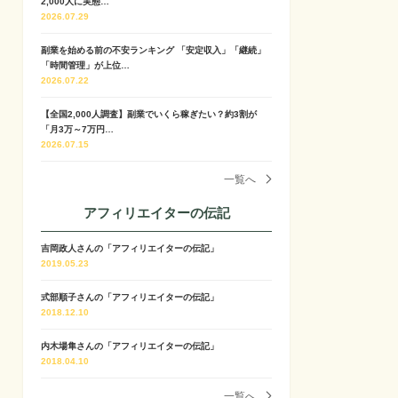
2,000人に実態…
2026.07.29
副業を始める前の不安ランキング 「安定収入」「継続」
「時間管理」が上位…
2026.07.22
【全国2,000人調査】副業でいくら稼ぎたい？約3割が
「月3万～7万円…
2026.07.15
一覧へ
アフィリエイターの伝記
吉岡政人さんの「アフィリエイターの伝記」
2019.05.23
式部順子さんの「アフィリエイターの伝記」
2018.12.10
内木場隼さんの「アフィリエイターの伝記」
2018.04.10
一覧へ