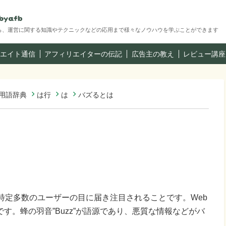
ら、運営に関する知識やテクニックなどの応用まで様々なノウハウを学ぶことができます
エイト通信
アフィリエイターの伝記
広告主の教え
レビュー講座
用語辞典
は行
は
バズるとは
特定多数のユーザーの目に届き注目されることです。Web
す。蜂の羽音”Buzz”が語源であり、悪質な情報などがバ