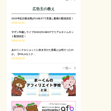
広告主の教え
2020年紅白歌合戦がU-NEXTで見逃し動画の配信決定！
2020.12.22
サザン年越しライブ2020がU-NEXTでリアルタイムネッ
ト配信決定！
2020.12.22
あのリンクルショットに吹き付けた逆風とは何だったの
か。【POLAセミナ…
2019.10.28
一覧へ