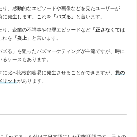
たり、感動的なエピソードや画像などを見たユーザーが
時に発生します。これを
「バズる」
と言います。
たり、企業の不祥事や犯罪エピソードなど
「正さなくては
これを
「炎上」
と言います。
バズる」を狙ったバズマーケティングが主流ですが、時に
いるケースもあります。
グに比べ比較的容易に発生させることができますが、
負の
メリット
があります。
」に「〜する」を付けて日本語にした和製用語です。元々の