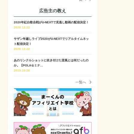
広告主の教え
2020年紅白歌合戦がU-NEXTで見逃し動画の配信決定！
2020.12.22
サザン年越しライブ2020がU-NEXTでリアルタイムネッ
ト配信決定！
2020.12.22
あのリンクルショットに吹き付けた逆風とは何だったの
か。【POLAセミナ…
2019.10.28
一覧へ