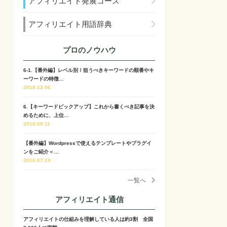
アフィリエイト発展コース
アフィリエイト用語辞典
プロのノウハウ
6-1.【番外編】レベル別！狙うべきキーワードの順番やキ
ーワードの特徴…
2018.12.06
6.【キーワードピックアップ】これから書くべき記事を決
めるために、上位…
2018.09.11
【番外編】Wordpressで使えるテンプレートやプラグイ
ンをご紹介＜…
2018.07.19
一覧へ
アフィリエイト通信
アフィリエイトの仕組みを理解している人は約3割 全国