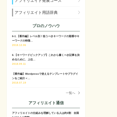
アフィリエイト発展コース
アフィリエイト用語辞典
プロのノウハウ
6-1.【番外編】レベル別！狙うべきキーワードの順番やキ
ーワードの特徴…
2018.12.06
6.【キーワードピックアップ】これから書くべき記事を決
めるために、上位…
2018.09.11
【番外編】Wordpressで使えるテンプレートやプラグイ
ンをご紹介＜…
2018.07.19
一覧へ
アフィリエイト通信
アフィリエイトの仕組みを理解している人は約3割 全国