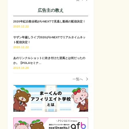
広告主の教え
2020年紅白歌合戦がU-NEXTで見逃し動画の配信決定！
2020.12.22
サザン年越しライブ2020がU-NEXTでリアルタイムネッ
ト配信決定！
2020.12.22
あのリンクルショットに吹き付けた逆風とは何だったの
か。【POLAセミナ…
2019.10.28
一覧へ