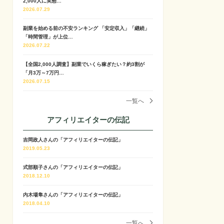
2,000人に実態…
2026.07.29
副業を始める前の不安ランキング 「安定収入」「継続」
「時間管理」が上位…
2026.07.22
【全国2,000人調査】副業でいくら稼ぎたい？約3割が
「月3万～7万円…
2026.07.15
一覧へ
アフィリエイターの伝記
吉岡政人さんの「アフィリエイターの伝記」
2019.05.23
式部順子さんの「アフィリエイターの伝記」
2018.12.10
内木場隼さんの「アフィリエイターの伝記」
2018.04.10
一覧へ