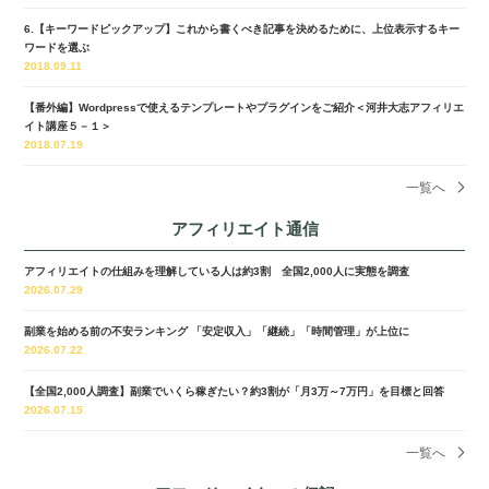
6.【キーワードピックアップ】これから書くべき記事を決めるために、上位表示するキー
ワードを選ぶ
2018.09.11
【番外編】Wordpressで使えるテンプレートやプラグインをご紹介＜河井大志アフィリエ
イト講座５－１＞
2018.07.19
一覧へ
アフィリエイト通信
アフィリエイトの仕組みを理解している人は約3割 全国2,000人に実態を調査
2026.07.29
副業を始める前の不安ランキング 「安定収入」「継続」「時間管理」が上位に
2026.07.22
【全国2,000人調査】副業でいくら稼ぎたい？約3割が「月3万～7万円」を目標と回答
2026.07.15
一覧へ