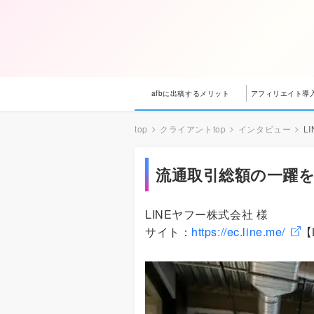
afbに出稿するメリット
アフィリエイト導
top
クライアントtop
インタビュー
L
流通取引総額の一躍を
LINEヤフー株式会社 様
サイト：
https://ec.line.me/
【