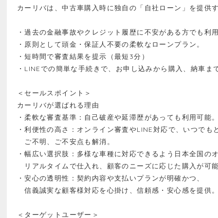
カーリバは、中古車購入時に独自の「自社ローン」を提供
・過去の金融事故やクレジット履歴に不安がある方でも利
・原則として頭金・保証人不要の柔軟なローンプラン。
・短時間で審査結果を提示（最短3分）
・LINEでの簡単な手続きで、お申し込みから購入、納車
＜セールスポイント＞
カーリバが選ばれる理由
・柔軟な審査基準：自己破産や延滞歴があっても利用可能
・利便性の高さ：オンライン審査やLINE対応で、いつでも
ご不明、ご不安点も解消。
・幅広い選択肢：多様な車種に対応できるよう日本全国の
リアルタイムで仕入れ、顧客のニーズに応じた購入が可
・安心の透明性：契約内容や支払いプランが明確かつ、
信義誠実な顧客様対応を心掛け、信頼感・安心感を提供
＜ターゲットユーザー＞