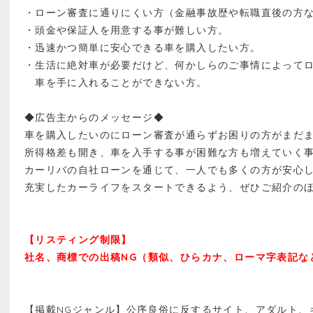
・ローン審査に通りにくい方（金融事故歴や転職直後の方
・頭金や保証人を用意する事が難しい方。
・迅速かつ簡単に安心できる車を購入したい方。
・生活に絶対車が必要だけど、何かしらのご事情によって
車を手に入れることができない方。
◆広告主からのメッセージ◆
車を購入したいのにローン審査が通らずお困りの方がまだ
所得格差も開き、車を入手する事が困難な方も増えていく
カーリバの自社ローンを通じて、一人でも多くの方が安心
充実したカーライフをスタートできるよう、ぜひご紹介の
【リスティング制限】
社名、商標での出稿NG（類似、ひらカナ、ローマ字表記な
【掲載NGジャンル】公序良俗に反するサイト、アダルト、