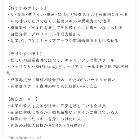
【おすすめポイント】
・AI×文章×デザイン×動画×SNSなど複数スキルを横断的に学べる
・AIの使い方だけでなく、基礎スキルや思考力まで指導
・模擬案件・実案件を通じて学習後すぐに仕事へつなげられる
・自己分析、プロフィール作成支援あり
・副業だけでなくキャリアアップや市場価値向上を目指せる
【売りやすい理由】
・怪しいAI副業案件ではなく、キャリアアップ型スクール
・ウェブフリやSHElikesなどキャリアスクール比較文脈で訴求可
能
・成果地点が「無料相談会申込」のためCVハードルが低い
・高単価スクール案件の中でも比較的CVRが安定
【想定ユーザー】
・本業の収入はあるが将来に不安を感じている会社員
・副業に興味はあるが、動画編集やデザインに疲れている人
・時流に合ったスキルを身につけたい人
・直近の副収入目標が月5~10万円程度の人
【推奨訴求ワード】