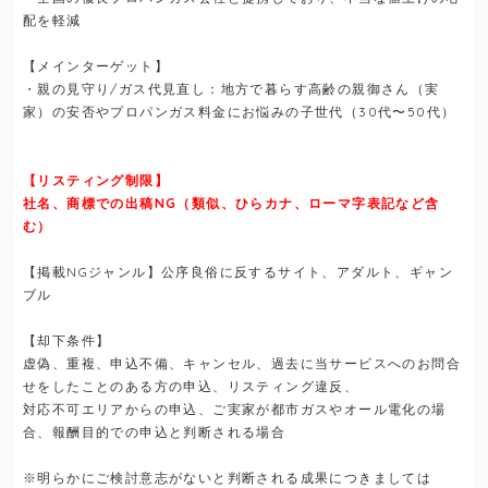
配を軽減
【メインターゲット】
・親の見守り/ガス代見直し：地方で暮らす高齢の親御さん（実
家）の安否やプロパンガス料金にお悩みの子世代（30代〜50代）
【リスティング制限】
社名、商標での出稿NG（類似、ひらカナ、ローマ字表記など含
む）
【掲載NGジャンル】公序良俗に反するサイト、アダルト、ギャン
ブル
【却下条件】
虚偽、重複、申込不備、キャンセル、過去に当サービスへのお問合
せをしたことのある方の申込、リスティング違反、
対応不可エリアからの申込、ご実家が都市ガスやオール電化の場
合、報酬目的での申込と判断される場合
※明らかにご検討意志がないと判断される成果につきましては