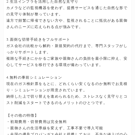
2.生活インフラを活用した自然な見守り
カメラなどの監視機器を使わず、提携サービスを通じた自然な形で
の見守り体制が整っています。
遠方で頻繁に帰省できない方や、監視されることに抵抗がある親御
さんのニーズに応えられる点が強みです。
3.面倒な切替手続きをフルサポート
ガス会社の比較から解約・新規契約の代行まで、専門スタッフがし
っかりサポートします。
複雑な手続きにかかるご家族や親御さんの負担を最小限に抑え、安
心してサービスを移行できる環境が備わっています。
4.無料の事前シミュレーション
現在のガス検針票をもとに、どれくらい安くなるのか無料でお見積
り・シミュレーションが用意されています。
納得した上で切り替えを進められるため、ストレスなく見守りとコ
スト削減をスタートできるのもメリットのひとつです。
【その他の特徴】
・初期費用・切替費用は完全無料
・親御さんの生活導線を変えず、工事不要で導入可能
・全国の優良プロパンガス会社と提携しており、不当な値上げの心