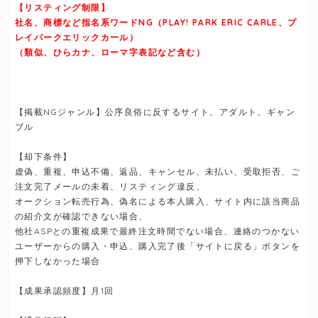
【リスティング制限】
社名、商標など指名系ワードNG（PLAY! PARK ERIC CARLE、プ
レイパークエリックカール）
（類似、ひらカナ、ローマ字表記など含む）
【掲載NGジャンル】公序良俗に反するサイト、アダルト、ギャン
ブル
【却下条件】
虚偽、重複、申込不備、返品、キャンセル、未払い、受取拒否、ご
注文完了メールの未着、リスティング違反、
オークション転売行為、偽名による本人購入、サイト内に該当商品
の紹介文が確認できない場合、
他社ASPとの重複成果で最終注文時間でない場合、連絡のつかない
ユーザーからの購入・申込、購入完了後「サイトに戻る」ボタンを
押下しなかった場合
【成果承認頻度】月1回